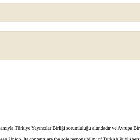
mamıyla Türkiye Yayıncılar Birliği sorumluluğu altındadır ve Avrupa Bir
an Union. Its contents are the sole responsibility of Turkish Publisher