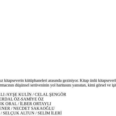
 otuz kitapseverin kütüphaneleri arasında geziniyor. Kitap ünlü kitapsev
ırmacının düşünsel serüveninin yol haritasını yansıtan, kimi görsel ve 
I /AYŞE KULİN / CELAL ŞENGÖR
 / ERDAL ÖZ-SAMİYE ÖZ
K ORAL / İLBER ORTAYLI
LMENER / NECDET SAKAOĞLU
 SELÇUK ALTUN / SELİM İLERİ