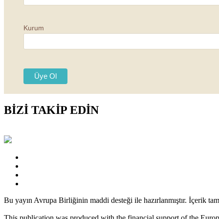
Kurum
BİZİ TAKİP EDİN
Bu yayın Avrupa Birliğinin maddi desteği ile hazırlanmıştır. İçerik ta
This publication was produced with the financial support of the Europe