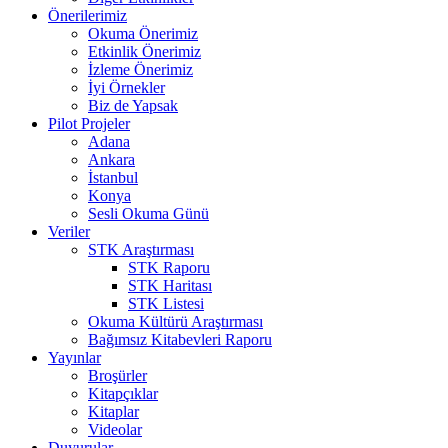
Önerilerimiz
Okuma Önerimiz
Etkinlik Önerimiz
İzleme Önerimiz
İyi Örnekler
Biz de Yapsak
Pilot Projeler
Adana
Ankara
İstanbul
Konya
Sesli Okuma Günü
Veriler
STK Araştırması
STK Raporu
STK Haritası
STK Listesi
Okuma Kültürü Araştırması
Bağımsız Kitabevleri Raporu
Yayınlar
Broşürler
Kitapçıklar
Kitaplar
Videolar
Duyurular