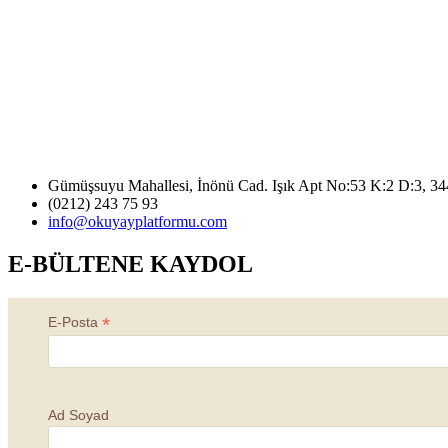
Gümüşsuyu Mahallesi, İnönü Cad. Işık Apt No:53 K:2 D:3, 3
(0212) 243 75 93
info@okuyayplatformu.com
E-BÜLTENE KAYDOL
*
E-Posta
Ad Soyad