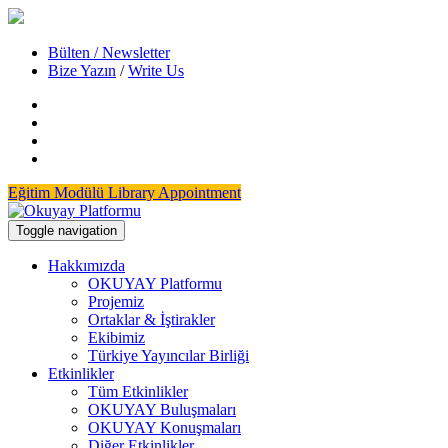
Bülten / Newsletter
Bize Yazın
/
Write Us
Eğitim Modülü
Library Appointment
Toggle navigation
Hakkımızda
OKUYAY Platformu
Projemiz
Ortaklar & İştirakler
Ekibimiz
Türkiye Yayıncılar Birliği
Etkinlikler
Tüm Etkinlikler
OKUYAY Buluşmaları
OKUYAY Konuşmaları
Diğer Etkinlikler