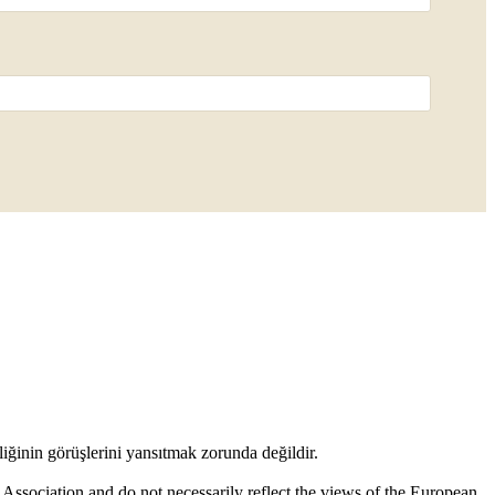
liğinin görüşlerini yansıtmak zorunda değildir.
s Association and do not necessarily reflect the views of the European