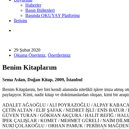
Haberler
Basın Bültenleri
Basında OKUYAY Platformu
İletişim
29 Şubat 2020
Okuma Önerimiz
,
Önerilerimiz
Benim Kitaplarım
Sema Aslan,
Doğan
Kitap
, 2009, İstanbul
Benim Kitaplarım, her biri kendi alanında nitelikli işlere imza atmış
paylaşıyor. Kimi, nadir kitap ve dokümanlardan oluşan, kimi bir araşt
ADALET AĞAOĞLU / ALİ POYRAZOĞLU / ALPAY KABACAL
ÇETİN ALTAN / ELİF ŞAFAK / NEDRET İŞLİ / ENİS BATUR
GÜVEN TURAN / GÖKHAN AKÇURA / HALİT REFİĞ / HALU
İPEK ÇALIŞLAR / KOMET / MEHMET GÜRELİ / NAİM Dİ
NURİ ÇOLAKOĞLU / ORHAN PAMUK / PERİHAN MAĞDEN /