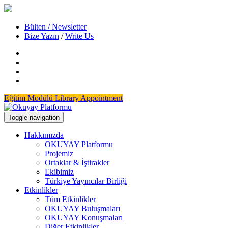
Bülten / Newsletter
Bize Yazın
/
Write Us
Eğitim Modülü
Library Appointment
Toggle navigation
Hakkımızda
OKUYAY Platformu
Projemiz
Ortaklar & İştirakler
Ekibimiz
Türkiye Yayıncılar Birliği
Etkinlikler
Tüm Etkinlikler
OKUYAY Buluşmaları
OKUYAY Konuşmaları
Diğer Etkinlikler