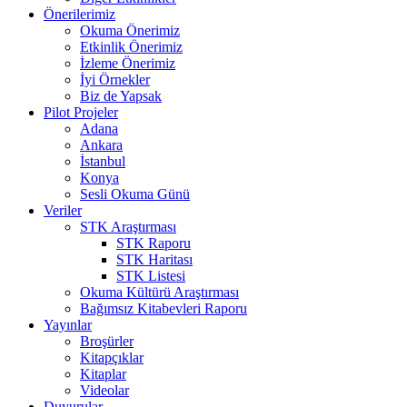
Önerilerimiz
Okuma Önerimiz
Etkinlik Önerimiz
İzleme Önerimiz
İyi Örnekler
Biz de Yapsak
Pilot Projeler
Adana
Ankara
İstanbul
Konya
Sesli Okuma Günü
Veriler
STK Araştırması
STK Raporu
STK Haritası
STK Listesi
Okuma Kültürü Araştırması
Bağımsız Kitabevleri Raporu
Yayınlar
Broşürler
Kitapçıklar
Kitaplar
Videolar
Duyurular