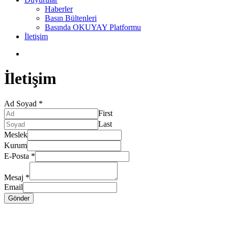
Haberler
Basın Bültenleri
Basında OKUYAY Platformu
İletişim
İletişim
Ad Soyad
*
First
Last
Meslek
Kurum
E-Posta
*
Mesaj
*
Email
Gönder