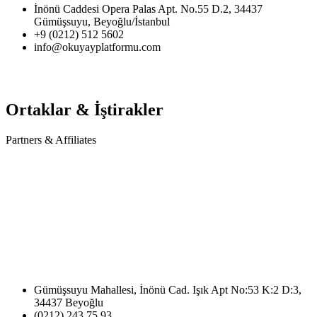
İnönü Caddesi Opera Palas Apt. No.55 D.2, 34437
Gümüşsuyu, Beyoğlu/İstanbul
+9 (0212) 512 5602
info@okuyayplatformu.com
Ortaklar & İştirakler
Partners & Affiliates
Gümüşsuyu Mahallesi, İnönü Cad. Işık Apt No:53 K:2 D:3,
34437 Beyoğlu
(0212) 243 75 93