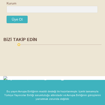
Kurum
BİZİ TAKİP EDİN
Bu yayın Avrupa Birliğinin maddi desteği ile hazırlanmıştır. İçerik tamamıyla
Türkiye Yayıncılar Birliği sorumluluğu altındadır ve Avrupa Birliğinin görüşlerini
yansıtmak zorunda değildir.