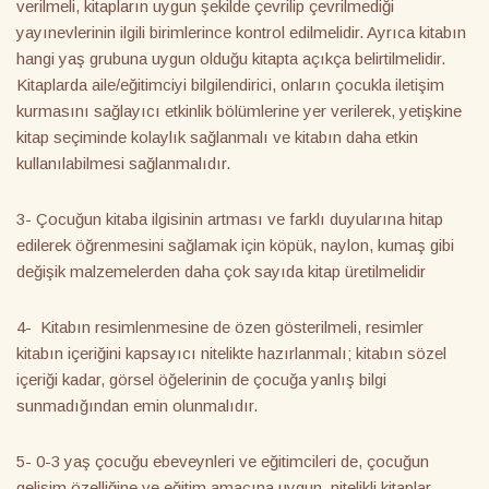
verilmeli, kitapların uygun şekilde çevrilip çevrilmediği
yayınevlerinin ilgili birimlerince kontrol edilmelidir. Ayrıca kitabın
hangi yaş grubuna uygun olduğu kitapta açıkça belirtilmelidir.
Kitaplarda aile/eğitimciyi bilgilendirici, onların çocukla iletişim
kurmasını sağlayıcı etkinlik bölümlerine yer verilerek, yetişkine
kitap seçiminde kolaylık sağlanmalı ve kitabın daha etkin
kullanılabilmesi sağlanmalıdır.
3- Çocuğun kitaba ilgisinin artması ve farklı duyularına hitap
edilerek öğrenmesini sağlamak için köpük, naylon, kumaş gibi
değişik malzemelerden daha çok sayıda kitap üretilmelidir
4- Kitabın resimlenmesine de özen gösterilmeli, resimler
kitabın içeriğini kapsayıcı nitelikte hazırlanmalı; kitabın sözel
içeriği kadar, görsel öğelerinin de çocuğa yanlış bilgi
sunmadığından emin olunmalıdır.
5- 0-3 yaş çocuğu ebeveynleri ve eğitimcileri de, çocuğun
gelişim özelliğine ve eğitim amacına uygun, nitelikli kitaplar