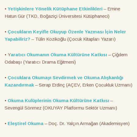
•
Yetişkinlere Yönelik Kütüphane Etkinlikleri
– Emine
Hatun Gür (TKD, Boğaziçi Üniversitesi Kütüphaneci)
•
Çocukların Keyifle Okuyup Özenle Yazması İçin Neler
Yapabiliriz?
– Tülin Kozikoğlu (Çocuk Kitapları Yazarı)
• Y
aratıcı Okumanın Okuma Kültürüne Katkısı
– Çiğdem
Odabaşı (Yaratıcı Drama Eğitmeni)
•
Çocuklara Okumayı Sevdirmek ve Okuma Alışkanlığı
Kazandırmak
– Serap Erdinç (AÇEV, Erken Çocukluk Uzmanı)
•
Okuma Kulüplerinin Okuma Kültürüne Katkısı
–
Sevengül Sönmez (OKUYAY Platformu Sektör Uzmanı)
•
Eleştirel Okuma
– Doç. Dr. Yalçın Armağan (Akademisyen)