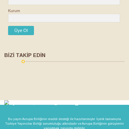
Kurum
BİZİ TAKİP EDİN
Bu yayın Avrupa Birliğinin maddi desteği ile hazırlanmıştır. İçerik tamamıyla
Türkiye Yayıncılar Birliği sorumluluğu altındadır ve Avrupa Birliğinin görüşlerini
yansıtmak zorunda değildir.