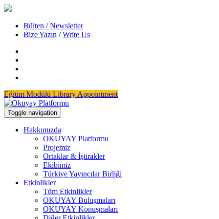
Bülten / Newsletter
Bize Yazın
/
Write Us
Eğitim Modülü
Library Appointment
Toggle navigation
Hakkımızda
OKUYAY Platformu
Projemiz
Ortaklar & İştirakler
Ekibimiz
Türkiye Yayıncılar Birliği
Etkinlikler
Tüm Etkinlikler
OKUYAY Buluşmaları
OKUYAY Konuşmaları
Diğer Etkinlikler