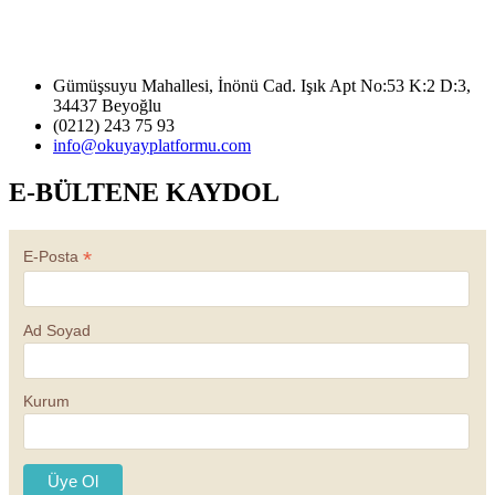
Gümüşsuyu Mahallesi, İnönü Cad. Işık Apt No:53 K:2 D:3,
34437 Beyoğlu
(0212) 243 75 93
info@okuyayplatformu.com
E-BÜLTENE KAYDOL
*
E-Posta
Ad Soyad
Kurum