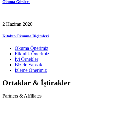
Okuma Günleri
2 Haziran 2020
Kitabın Okunma Biçimleri
Okuma Önerimiz
Etkinlik Önerimiz
İyi Örnekler
Biz de Yapsak
İzleme Önerimiz
Ortaklar & İştirakler
Partners & Affiliates