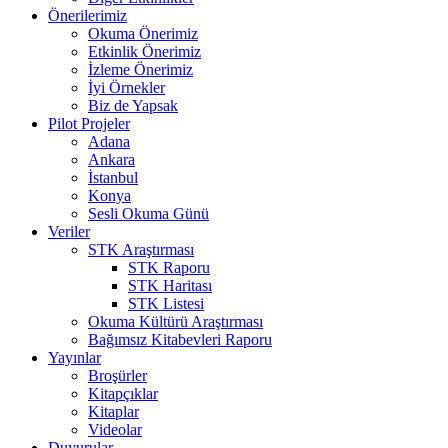
Önerilerimiz
Okuma Önerimiz
Etkinlik Önerimiz
İzleme Önerimiz
İyi Örnekler
Biz de Yapsak
Pilot Projeler
Adana
Ankara
İstanbul
Konya
Sesli Okuma Günü
Veriler
STK Araştırması
STK Raporu
STK Haritası
STK Listesi
Okuma Kültürü Araştırması
Bağımsız Kitabevleri Raporu
Yayınlar
Broşürler
Kitapçıklar
Kitaplar
Videolar
Duyurular