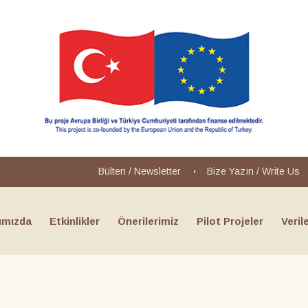
Bülten / Newsletter
Bize Yazın
/
Write Us
ımızda
Etkinlikler
Önerilerimiz
Pilot Projeler
Veril