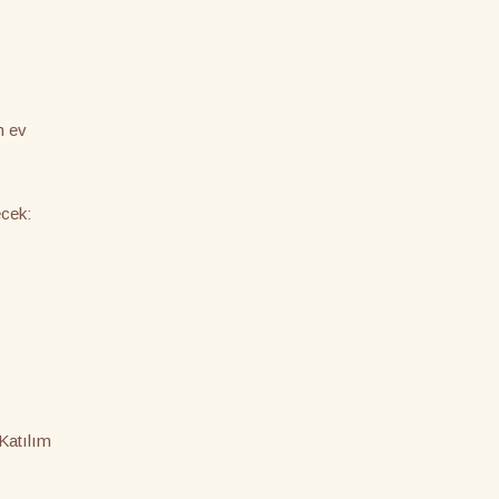
n ev
ecek:
Katılım