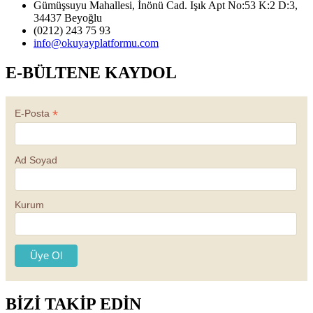
Gümüşsuyu Mahallesi, İnönü Cad. Işık Apt No:53 K:2 D:3,
34437 Beyoğlu
(0212) 243 75 93
info@okuyayplatformu.com
E-BÜLTENE KAYDOL
*
E-Posta
Ad Soyad
Kurum
BİZİ TAKİP EDİN