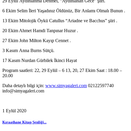
29 Eylül Aydınlanma Dehmel, “Aydınlanan Gece” şiiri.
6 Ekim Selim İleri Yaşadınız Öldünüz, Bir Anlamı Olmalı Bunun .
13 Ekim Mitolojik Öykü Catullus “Ariadne ve Bacchus” şiiri .
20 Ekim Ahmet Hamdi Tanpınar Huzur .
27 Ekim John Milton Kayıp Cennet .
3 Kasım Anna Burns Sütçü.
17 Kasım Nurdan Gürbilek İkinci Hayat
Program saatleri: 22, 29 Eylül – 6 13, 20, 27 Ekim Saat : 18.00 –
20.00
Daha detaylı bilgi için:
www.simyagaleri.com
02122597740
info@simyagaleri.com
1 Eylül 2020
Kıraathane Kitap Şenliği...