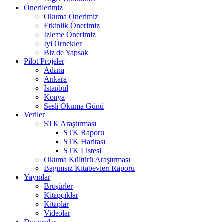
Önerilerimiz
Okuma Önerimiz
Etkinlik Önerimiz
İzleme Önerimiz
İyi Örnekler
Biz de Yapsak
Pilot Projeler
Adana
Ankara
İstanbul
Konya
Sesli Okuma Günü
Veriler
STK Araştırması
STK Raporu
STK Haritası
STK Listesi
Okuma Kültürü Araştırması
Bağımsız Kitabevleri Raporu
Yayınlar
Broşürler
Kitapçıklar
Kitaplar
Videolar
Duyurular