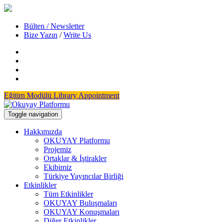
Bülten / Newsletter
Bize Yazın
/
Write Us
Eğitim Modülü
Library Appointment
Toggle navigation
Hakkımızda
OKUYAY Platformu
Projemiz
Ortaklar & İştirakler
Ekibimiz
Türkiye Yayıncılar Birliği
Etkinlikler
Tüm Etkinlikler
OKUYAY Buluşmaları
OKUYAY Konuşmaları
Diğer Etkinlikler