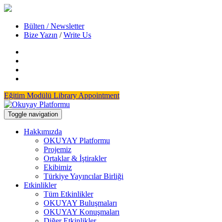
Bülten / Newsletter
Bize Yazın
/
Write Us
Eğitim Modülü
Library Appointment
Toggle navigation
Hakkımızda
OKUYAY Platformu
Projemiz
Ortaklar & İştirakler
Ekibimiz
Türkiye Yayıncılar Birliği
Etkinlikler
Tüm Etkinlikler
OKUYAY Buluşmaları
OKUYAY Konuşmaları
Diğer Etkinlikler