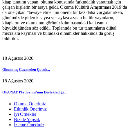
kitap tanıtımı yapan, okuma konusunda farkındalık yaratmak için
çalışan kişilerin bir araya geldi. Okuma Kültürü Araştırması 2019’da
da öne çıkan “tavsiye etme”nin önemi bir kez daha vurgulanırken,
günümüzde giderek sayısı ve sayfası azalan bu tür yayınların,
kitapların ve okumanın görünür kılınmasındaki katkısının
büyüklüğünden söz edildi. Toplantıda bu tür tanıtımların dijital
mecralara kayması ve buradaki dinamikler hakkında da görüş
bildirildi.
18 Ağustos 2020
Okunmuş Gazeteden Çocuk...
18 Ağustos 2020
OKUYAY Platformu’nun Desteklediği...
Okuma Önerimiz
Etkinlik Önerimiz
İyi Örnekler
Biz de Yapsak
İzleme Önerimiz