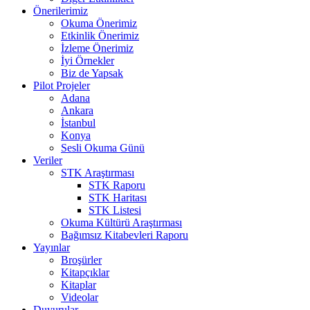
Önerilerimiz
Okuma Önerimiz
Etkinlik Önerimiz
İzleme Önerimiz
İyi Örnekler
Biz de Yapsak
Pilot Projeler
Adana
Ankara
İstanbul
Konya
Sesli Okuma Günü
Veriler
STK Araştırması
STK Raporu
STK Haritası
STK Listesi
Okuma Kültürü Araştırması
Bağımsız Kitabevleri Raporu
Yayınlar
Broşürler
Kitapçıklar
Kitaplar
Videolar
Duyurular