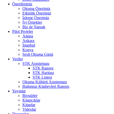
Önerilerimiz
Okuma Önerimiz
Etkinlik Önerimiz
İzleme Önerimiz
İyi Örnekler
Biz de Yapsak
Pilot Projeler
Adana
Ankara
İstanbul
Konya
Sesli Okuma Günü
Veriler
STK Araştırması
STK Raporu
STK Haritası
STK Listesi
Okuma Kültürü Araştırması
Bağımsız Kitabevleri Raporu
Yayınlar
Broşürler
Kitapçıklar
Kitaplar
Videolar
Duyurular