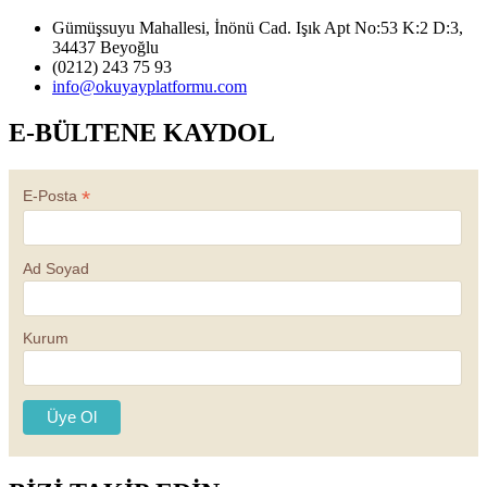
Gümüşsuyu Mahallesi, İnönü Cad. Işık Apt No:53 K:2 D:3,
34437 Beyoğlu
(0212) 243 75 93
info@okuyayplatformu.com
E-BÜLTENE KAYDOL
*
E-Posta
Ad Soyad
Kurum