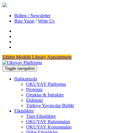
Bülten / Newsletter
Bize Yazın
/
Write Us
Eğitim Modülü
Library Appointment
Toggle navigation
Hakkımızda
OKUYAY Platformu
Projemiz
Ortaklar & İştirakler
Ekibimiz
Türkiye Yayıncılar Birliği
Etkinlikler
Tüm Etkinlikler
OKUYAY Buluşmaları
OKUYAY Konuşmaları
Diğer Etkinlikler