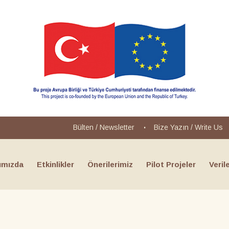
Bülten / Newsletter
Bize Yazın
/
Write Us
ımızda
Etkinlikler
Önerilerimiz
Pilot Projeler
Veril