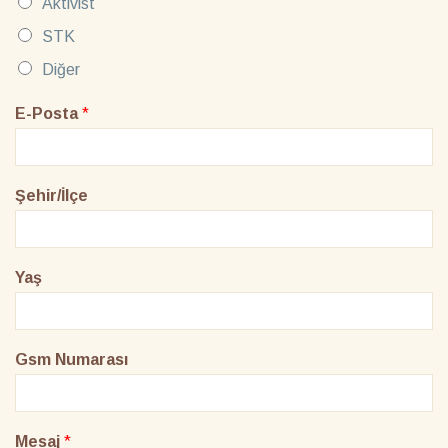
Aktivist
STK
Diğer
E-Posta
*
Şehir/İlçe
Yaş
Gsm Numarası
Mesaj
*