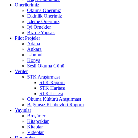
Önerilerimiz
Okuma Önerimiz
Etkinlik Önerimiz
İzleme Önerimiz
İyi Örnekler
Biz de Yapsak
Pilot Projeler
Adana
Ankara
İstanbul
Konya
Sesli Okuma Günü
Veriler
STK Araştırması
STK Raporu
STK Haritası
STK Listesi
Okuma Kültürü Araştırması
Bağımsız Kitabevleri Raporu
Yayınlar
Broşürler
Kitapçıklar
Kitaplar
Videolar
Duyurular