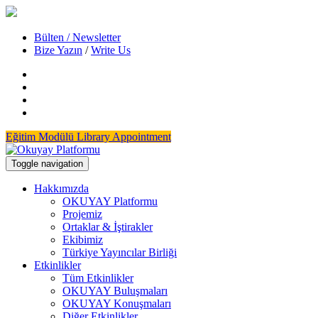
Bülten / Newsletter
Bize Yazın
/
Write Us
Eğitim Modülü
Library Appointment
Toggle navigation
Hakkımızda
OKUYAY Platformu
Projemiz
Ortaklar & İştirakler
Ekibimiz
Türkiye Yayıncılar Birliği
Etkinlikler
Tüm Etkinlikler
OKUYAY Buluşmaları
OKUYAY Konuşmaları
Diğer Etkinlikler