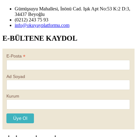
Gümüşsuyu Mahallesi, İnönü Cad. Işık Apt No:53 K:2 D:3,
34437 Beyoğlu
(0212) 243 75 93
info@okuyayplatformu.com
E-BÜLTENE KAYDOL
*
E-Posta
Ad Soyad
Kurum