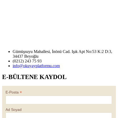
Gümüşsuyu Mahallesi, İnönü Cad. Işık Apt No:53 K:2 D:3,
34437 Beyoğlu
(0212) 243 75 93
info@okuyayplatformu.com
E-BÜLTENE KAYDOL
*
E-Posta
Ad Soyad