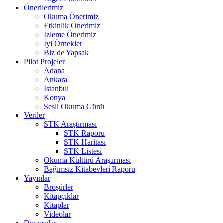
Önerilerimiz
Okuma Önerimiz
Etkinlik Önerimiz
İzleme Önerimiz
İyi Örnekler
Biz de Yapsak
Pilot Projeler
Adana
Ankara
İstanbul
Konya
Sesli Okuma Günü
Veriler
STK Araştırması
STK Raporu
STK Haritası
STK Listesi
Okuma Kültürü Araştırması
Bağımsız Kitabevleri Raporu
Yayınlar
Broşürler
Kitapçıklar
Kitaplar
Videolar
Duyurular