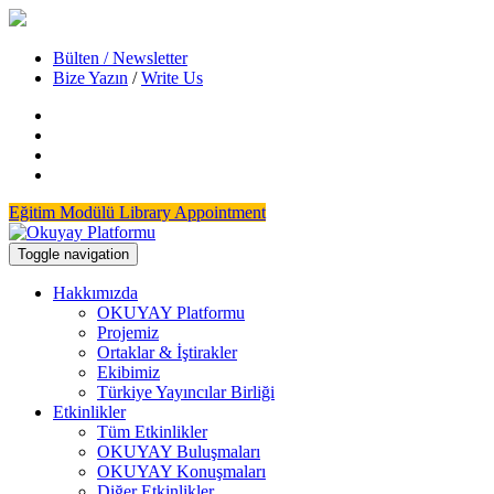
Bülten / Newsletter
Bize Yazın
/
Write Us
Eğitim Modülü
Library Appointment
Toggle navigation
Hakkımızda
OKUYAY Platformu
Projemiz
Ortaklar & İştirakler
Ekibimiz
Türkiye Yayıncılar Birliği
Etkinlikler
Tüm Etkinlikler
OKUYAY Buluşmaları
OKUYAY Konuşmaları
Diğer Etkinlikler