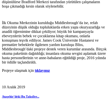
düşünülürse Bradford Merkezi tarafından yürütülen çalışmaların
boşa çıkmadığı kesin olarak söylenebilir.
İlk Okuma Merkezinin kurulduğu Middlesbrough’da ise, refah
düzeyinin düşük olduğu topluluklarda erken yaşta okuryazarlığa ve
anadili öğrenimine dikkat çekiliyor; büyük bir kampanyayla
ebeveynlerin bebek ve çocuklarına kitap okuması, onlarla
konuşması teşvik ediliyor. James Cook Üniversite Hastanesi ve
prematüre bebeklerle ilgilenen yardım kuruluşu Bliss,
Middlesbrough’daki projeye destek veren kurumlar arasında. Birçok
okuma paketinin dağıtıldığı; insanlara okuma sevgisi aşılamak üzere
hasta personellerinin ve anne-babaların eğitildiği proje, 2016 yılında
bir ödülle taçlandırıldı.
Projeye ulaşmak için
tıklayınız
10 Aralık 2019
Ataşehir’deki Bu Taksiler...