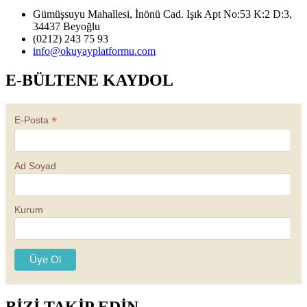
Gümüşsuyu Mahallesi, İnönü Cad. Işık Apt No:53 K:2 D:3,
34437 Beyoğlu
(0212) 243 75 93
info@okuyayplatformu.com
E-BÜLTENE KAYDOL
*
E-Posta
Ad Soyad
Kurum
BİZİ TAKİP EDİN