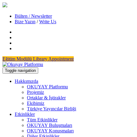
Bülten / Newsletter
Bize Yazın
/
Write Us
Eğitim Modülü
Library Appointment
Toggle navigation
Hakkımızda
OKUYAY Platformu
Projemiz
Ortaklar & İştirakler
Ekibimiz
Türkiye Yayıncılar Birliği
Etkinlikler
Tüm Etkinlikler
OKUYAY Buluşmaları
OKUYAY Konuşmaları
Diğer Etkinlikler