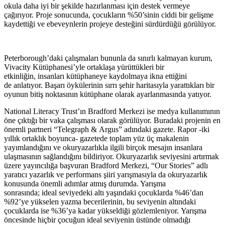
okula daha iyi bir şekilde hazırlanması için destek vermeye
çağırıyor. Proje sonucunda, çocukların %50’sinin ciddi bir gelişme
kaydettiği ve ebeveynlerin projeye desteğini sürdürdüğü görülüyor.
Peterborough’daki çalışmaları bununla da sınırlı kalmayan kurum,
Vivacity Kütüphanesi’yle ortaklaşa yürüttükleri bir
etkinliğin, insanları kütüphaneye kaydolmaya ikna ettiğini
de anlatıyor. Başarı öykülerinin sırrı şehir haritasıyla yarattıkları bir
oyunun bitiş noktasının kütüphane olarak ayarlanmasında yatıyor.
National Literacy Trust’ın Bradford Merkezi ise medya kullanımının
öne çıktığı bir vaka çalışması olarak görülüyor. Buradaki projenin en
önemli partneri “Telegraph & Argus” adındaki gazete. Rapor -iki
yıllık ortaklık boyunca- gazetede toplam yüz üç makalenin
yayımlandığını ve okuryazarlıkla ilgili birçok mesajın insanlara
ulaşmasının sağlandığını bildiriyor. Okuryazarlık seviyesini artırmak
üzere yayıncılığa başvuran Bradford Merkezi, “Our Stories” adlı
yaratıcı yazarlık ve performans şiiri yarışmasıyla da okuryazarlık
konusunda önemli adımlar atmış durumda. Yarışma
sonrasında; ideal seviyedeki altı yaşındaki çocuklarda %46’dan
%92’ye yükselen yazma becerilerinin, bu seviyenin altındaki
çocuklarda ise %36’ya kadar yükseldiği gözlemleniyor. Yarışma
öncesinde hiçbir çocuğun ideal seviyenin üstünde olmadığı