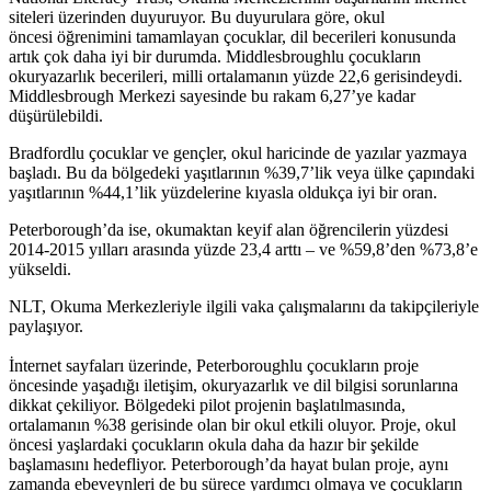
siteleri üzerinden duyuruyor. Bu duyurulara göre, okul
öncesi öğrenimini tamamlayan çocuklar, dil becerileri konusunda
artık çok daha iyi bir durumda. Middlesbroughlu çocukların
okuryazarlık becerileri, milli ortalamanın yüzde 22,6 gerisindeydi.
Middlesbrough Merkezi sayesinde bu rakam 6,27’ye kadar
düşürülebildi.
Bradfordlu çocuklar ve gençler, okul haricinde de yazılar yazmaya
başladı. Bu da bölgedeki yaşıtlarının %39,7’lik veya ülke çapındaki
yaşıtlarının %44,1’lik yüzdelerine kıyasla oldukça iyi bir oran.
Peterborough’da ise, okumaktan keyif alan öğrencilerin yüzdesi
2014-2015 yılları arasında yüzde 23,4 arttı – ve %59,8’den %73,8’e
yükseldi.
NLT, Okuma Merkezleriyle ilgili vaka çalışmalarını da takipçileriyle
paylaşıyor.
İnternet sayfaları üzerinde, Peterboroughlu çocukların proje
öncesinde yaşadığı iletişim, okuryazarlık ve dil bilgisi sorunlarına
dikkat çekiliyor. Bölgedeki pilot projenin başlatılmasında,
ortalamanın %38 gerisinde olan bir okul etkili oluyor. Proje, okul
öncesi yaşlardaki çocukların okula daha da hazır bir şekilde
başlamasını hedefliyor. Peterborough’da hayat bulan proje, aynı
zamanda ebeveynleri de bu sürece yardımcı olmaya ve çocukların