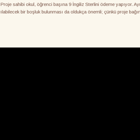
Proje sahibi okul, öğrenci başına 9 İngiliz Sterlini ödeme yapıyor. Ay
ılabilecek bir boşluk bulunması da oldukça önemli; çünkü proje bağ