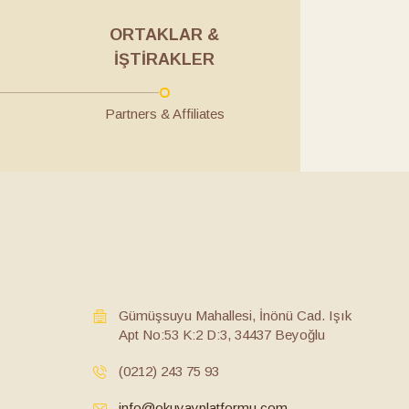
ORTAKLAR &
İŞTIRAKLER
Partners & Affiliates
Gümüşsuyu Mahallesi, İnönü Cad. Işık
Apt No:53 K:2 D:3, 34437 Beyoğlu
(0212) 243 75 93
info@okuyayplatformu.com