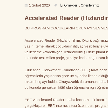
1 Şubat 2020
,
İyi Örnekler
Önerilerimiz
Accelerated Reader (Hızlandır
BU PROGRAM ÇOCUKLARIN OKUMAYI SEVMES
Accelerated Reader (Hızlandırılmış Okur), bağımsız
yaşını temel alarak çocukların ihtiyaç ve ilgileriyle uy
ve ilerleme kaydettikçe “Hızlandırılmış Okur” puanı 
üzerinde test edilen proje, şimdiye kadar başarısını
Education Endowment Foundation (EEF) tarafından yü
öğrencilerin yaşıtlarına göre üç ay daha ileride oldu
rakam beş ayı buldu. Okuryazarlık durumunun daha köt
bu konuda gerçekten kötü olan öğrenciler için öğret
EEF, Accelerated Reader’ı daha kapsamlı bir kontrol
gerçekleştiren EEF, internet sitesi üzerinden, progra