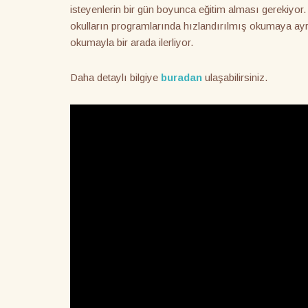
isteyenlerin bir gün boyunca eğitim alması gerekiyor. 
okulların programlarında hızlandırılmış okumaya ayr
okumayla bir arada ilerliyor.
Daha detaylı bilgiye
buradan
ulaşabilirsiniz.