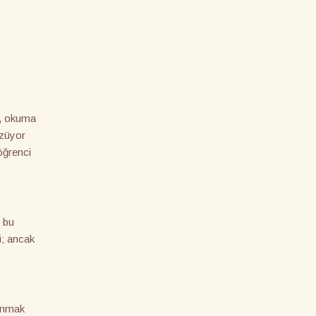
ı, okuma
özüyor
öğrenci
e bu
i; ancak
lunmak