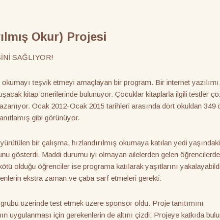
ılmış Okur) Projesi
İNİ SAĞLIYOR!
 okumayı teşvik etmeyi amaçlayan bir program. Bir internet yazılım
uşacak kitap önerilerinde bulunuyor. Çocuklar kitaplarla ilgili testler ç
kazanıyor. Ocak 2012-Ocak 2015 tarihleri arasında dört okuldan 349 
 kanıtlamış gibi görünüyor.
rütülen bir çalışma, hızlandırılmış okumaya katılan yedi yaşındaki
ğunu gösterdi. Maddi durumu iyi olmayan ailelerden gelen öğrencilerd
ü olduğu öğrenciler ise programa katılarak yaşıtlarını yakalayabild
menlerin ekstra zaman ve çaba sarf etmeleri gerekti.
 grubu üzerinde test etmek üzere sponsor oldu. Proje tanıtımını
mın uygulanması için gerekenlerin de altını çizdi: Projeye katkıda bu