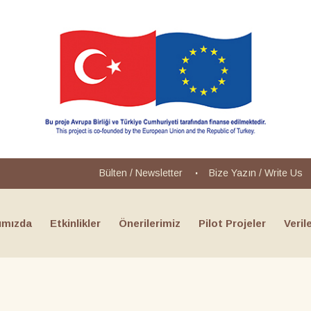
Bülten / Newsletter
Bize Yazın
/
Write Us
ımızda
Etkinlikler
Önerilerimiz
Pilot Projeler
Veril