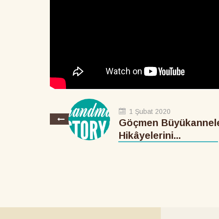
1 Şubat 2020
Göçmen Büyükannele
Hikâyelerini...