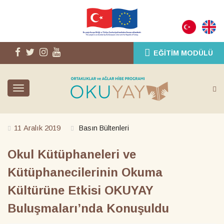
EĞITIM MODÜLÜ
Toggle
navigation
11 Aralık 2019
Basın Bültenleri
Okul Kütüphaneleri ve
Kütüphanecilerinin Okuma
Kültürüne Etkisi OKUYAY
Buluşmaları’nda Konuşuldu