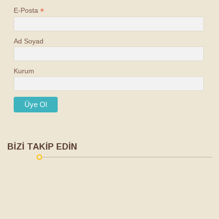
*
E-Posta
Ad Soyad
Kurum
BİZİ TAKİP EDİN