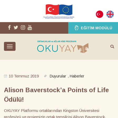
EĞITIM MODÜLÜ
Toggle
navigation
10 Temmuz 2019
,
Duyurular
Haberler
Alison Baverstock’a Points of Life
Ödülü!
OKUYAY Platformu ortaklarından Kingston Üniversitesi
profesörü ve projemizin ortak temsilcisi Alison Baverstock,