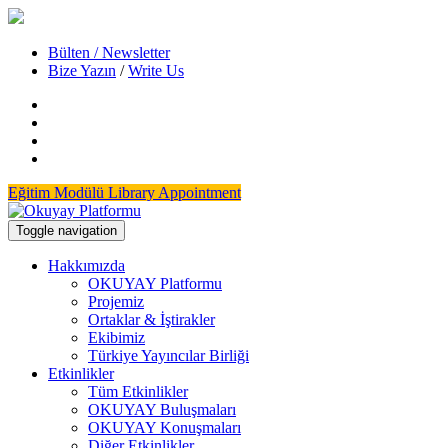
Bülten / Newsletter
Bize Yazın
/
Write Us
Eğitim Modülü
Library Appointment
Toggle navigation
Hakkımızda
OKUYAY Platformu
Projemiz
Ortaklar & İştirakler
Ekibimiz
Türkiye Yayıncılar Birliği
Etkinlikler
Tüm Etkinlikler
OKUYAY Buluşmaları
OKUYAY Konuşmaları
Diğer Etkinlikler