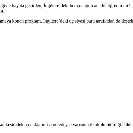
liğiyle hayata geçirilen; İngiltere’deki her çocuğun anadili öğrenimin
am.
lamaya konan program, İngiltere’deki üç siyasi parti tarafından da destek
ul kesimdeki çocukların ise neredeyse yarısının ilkokulu bitirdiği hâlde