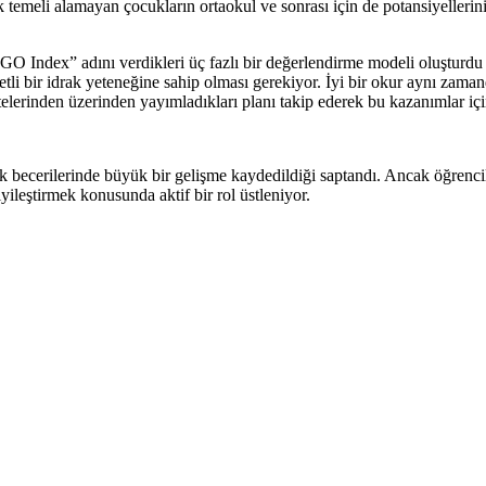
temeli alamayan çocukların ortaokul ve sonrası için de potansiyellerini 
O Index” adını verdikleri üç fazlı bir değerlendirme modeli oluşturdu 
i bir idrak yeteneğine sahip olması gerekiyor. İyi bir okur aynı zaman
 sitelerinden üzerinden yayımladıkları planı takip ederek bu kazanımlar
ık becerilerinde büyük bir gelişme kaydedildiği saptandı. Ancak öğren
yileştirmek konusunda aktif bir rol üstleniyor.