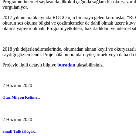
Programın internet sayfasında, ilkokul çağında sağlam bir okuryazarlık 
vurgulanıyor.
2017 yılının aralık ayında ROGO için bir araya gelen kuruluşlar, “ROG
okurun ses okuma bilgisi ve çözümlemeler de dahil olmak üzere kuvvetl
okuma yapıyor olmalı. Program yetkilileri, hazırladıkları ve internet
2018 yılı değerlendirmelerinde, okumadan alınan keyif ve okuryazarl
saydığı gözlemlendi. Proje hâlâ bu oranları iyileştirmek veya daha da i
Projeyle ilgili detaylı bilgiye
buradan
ulaşabilirsiniz.
2 Haziran 2020
Otuz Milyon Kelime...
2 Haziran 2020
Small Talk (Küçük...