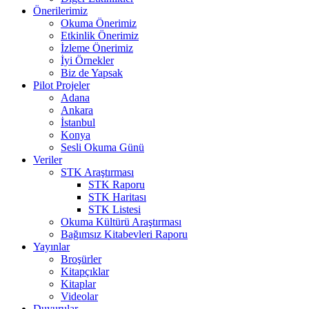
Önerilerimiz
Okuma Önerimiz
Etkinlik Önerimiz
İzleme Önerimiz
İyi Örnekler
Biz de Yapsak
Pilot Projeler
Adana
Ankara
İstanbul
Konya
Sesli Okuma Günü
Veriler
STK Araştırması
STK Raporu
STK Haritası
STK Listesi
Okuma Kültürü Araştırması
Bağımsız Kitabevleri Raporu
Yayınlar
Broşürler
Kitapçıklar
Kitaplar
Videolar
Duyurular