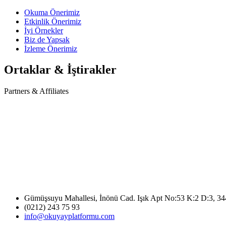
Okuma Önerimiz
Etkinlik Önerimiz
İyi Örnekler
Biz de Yapsak
İzleme Önerimiz
Ortaklar & İştirakler
Partners & Affiliates
Gümüşsuyu Mahallesi, İnönü Cad. Işık Apt No:53 K:2 D:3, 3
(0212) 243 75 93
info@okuyayplatformu.com