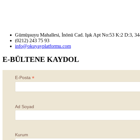
Gümüşsuyu Mahallesi, İnönü Cad. Işık Apt No:53 K:2 D:3, 3
(0212) 243 75 93
info@okuyayplatformu.com
E-BÜLTENE KAYDOL
*
E-Posta
Ad Soyad
Kurum