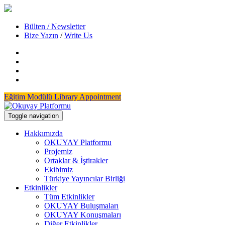
Bülten / Newsletter
Bize Yazın
/
Write Us
Eğitim Modülü
Library Appointment
Toggle navigation
Hakkımızda
OKUYAY Platformu
Projemiz
Ortaklar & İştirakler
Ekibimiz
Türkiye Yayıncılar Birliği
Etkinlikler
Tüm Etkinlikler
OKUYAY Buluşmaları
OKUYAY Konuşmaları
Diğer Etkinlikler