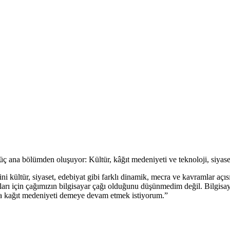
ana bölümden oluşuyor: Kültür, kâğıt medeniyeti ve teknoloji, siyase
ini kültür, siyaset, edebiyat gibi farklı dinamik, mecra ve kavramlar açı
rı için çağımızın bilgisayar çağı olduğunu düşünmedim değil. Bilgisayar,
la kağıt medeniyeti demeye devam etmek istiyorum.”