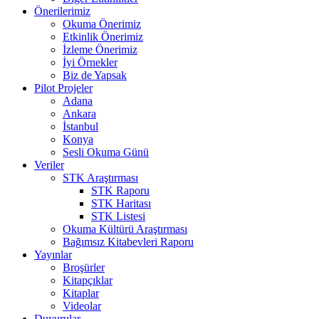
Önerilerimiz
Okuma Önerimiz
Etkinlik Önerimiz
İzleme Önerimiz
İyi Örnekler
Biz de Yapsak
Pilot Projeler
Adana
Ankara
İstanbul
Konya
Sesli Okuma Günü
Veriler
STK Araştırması
STK Raporu
STK Haritası
STK Listesi
Okuma Kültürü Araştırması
Bağımsız Kitabevleri Raporu
Yayınlar
Broşürler
Kitapçıklar
Kitaplar
Videolar
Duyurular